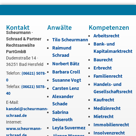
Kontakt
Anwälte
Kompetenzen
Scheurmann ·
Arbeitsrecht
Schraad & Partner
Tilo Scheurmann
Bank- und
Rechtsanwälte
Raimund
Kapitalmarktrecht
PartGmbB
Schraad
Dudenstraße 14 ·
Baurecht
Norbert Bätz
36251 Bad Hersfeld
Erbrecht
Barbara Croll
(06621) 5078-
Telefon:
Familienrecht
Susanne Vogt
0
Handels- und
(06621) 5078-
Telefax:
Carsten Lenz
Gesellschaftsrecht
40
Alexander
Kaufrecht
E-Mail:
Schade
Medizinrecht
kanzlei@scheurmann-
Sabrina
schraad.de
Mietrecht
Deiseroth
Internet:
Immobilienrecht
Leyla Suvermez
www.scheurmann-
Insolvenzrecht
schraad.de