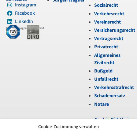
Jürgen Wagner
Instagram
Sozialrecht
Facebook
Verkehrsrecht
LinkedIn
Vereinsrecht
Kanzleimanagement zertifiziert
Versicherungsrecht
Vertragsrecht
Privatrecht
Allgemeines
Zivilrecht
Bußgeld
Unfallrecht
Verkehrsstrafrecht
Schadenersatz
Notare
Cookie-Richtlinie
(EU)
|
Datenschutz
|
Cookie-Zustimmung verwalten
Impressum