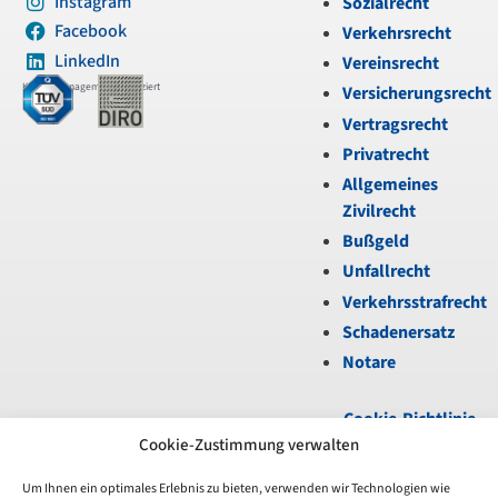
Instagram
Sozialrecht
Facebook
Verkehrsrecht
LinkedIn
Vereinsrecht
Kanzleimanagement zertifiziert
Versicherungsrecht
Vertragsrecht
Privatrecht
Allgemeines
Zivilrecht
Bußgeld
Unfallrecht
Verkehrsstrafrecht
Schadenersatz
Notare
Cookie-Richtlinie
(EU)
|
Datenschutz
|
Cookie-Zustimmung verwalten
Impressum
Um Ihnen ein optimales Erlebnis zu bieten, verwenden wir Technologien wie