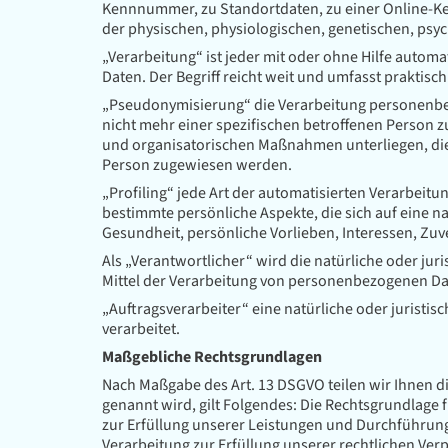
Kennnummer, zu Standortdaten, zu einer Online-Ke
der physischen, physiologischen, genetischen, psych
„Verarbeitung“ ist jeder mit oder ohne Hilfe aut
Daten. Der Begriff reicht weit und umfasst praktis
„Pseudonymisierung“ die Verarbeitung personenbe
nicht mehr einer spezifischen betroffenen Person
und organisatorischen Maßnahmen unterliegen, die 
Person zugewiesen werden.
„Profiling“ jede Art der automatisierten Verarbe
bestimmte persönliche Aspekte, die sich auf eine n
Gesundheit, persönliche Vorlieben, Interessen, Zuv
Als „Verantwortlicher“ wird die natürliche oder ju
Mittel der Verarbeitung von personenbezogenen Dat
„Auftragsverarbeiter“ eine natürliche oder juristi
verarbeitet.
Maßgebliche Rechtsgrundlagen
Nach Maßgabe des Art. 13 DSGVO teilen wir Ihnen d
genannt wird, gilt Folgendes: Die Rechtsgrundlage fü
zur Erfüllung unserer Leistungen und Durchführung 
Verarbeitung zur Erfüllung unserer rechtlichen Verp