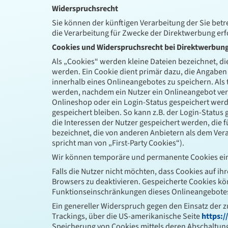
Widerspruchsrecht
Sie können der künftigen Verarbeitung der Sie be
die Verarbeitung für Zwecke der Direktwerbung erf
Cookies und Widerspruchsrecht bei Direktwerbun
Als „Cookies“ werden kleine Dateien bezeichnet, d
werden. Ein Cookie dient primär dazu, die Angaben
innerhalb eines Onlineangebotes zu speichern. Als
werden, nachdem ein Nutzer ein Onlineangebot verl
Onlineshop oder ein Login-Status gespeichert wer
gespeichert bleiben. So kann z.B. der Login-Statu
die Interessen der Nutzer gespeichert werden, di
bezeichnet, die von anderen Anbietern als dem Ver
spricht man von „First-Party Cookies“).
Wir können temporäre und permanente Cookies ein
Falls die Nutzer nicht möchten, dass Cookies auf 
Browsers zu deaktivieren. Gespeicherte Cookies k
Funktionseinschränkungen dieses Onlineangebotes
Ein genereller Widerspruch gegen den Einsatz der z
Trackings, über die US-amerikanische Seite
https:/
Speicherung von Cookies mittels deren Abschaltung 