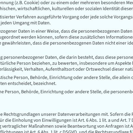
nnung (z.B. Cookie) oder zu einem oder mehreren besonderen Merk
ischen, wirtschaftlichen, kulturellen oder sozialen Identität diese
omatisierter Verfahren ausgeführte Vorgang oder jede solche Vor
ch jeden Umgang mit Daten.
zogener Daten in einer Weise, dass die personenbezogenen Daten 
 zugeordnet werden können, sofern diese zusätzlichen Informatio
gewährleisten, dass die personenbezogenen Daten nicht einer ident
itung personenbezogener Daten, die darin besteht, dass diese per
atürliche Person beziehen, zu bewerten, insbesondere um Aspekte be
erlässigkeit, Verhalten, Aufenthaltsort oder Ortswechsel dieser na
ristische Person, Behörde, Einrichtung oder andere Stelle, die all
en entscheidet, bezeichnet.
sche Person, Behörde, Einrichtung oder andere Stelle, die persone
ie Rechtsgrundlagen unserer Datenverarbeitungen mit. Sofern die 
r die Einholung von Einwilligungen ist Art. 6 Abs. 1 lit. a und Art.
vertraglicher Maßnahmen sowie Beantwortung von Anfragen ist Art. 
flichtungen ist Art. 6 Abs. 1 lit. c DSGVO, und die Rechtsgrundlage