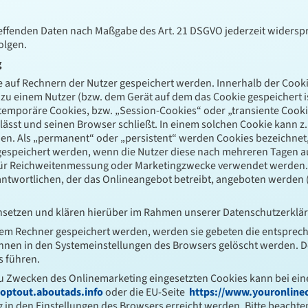
treffenden Daten nach Maßgabe des Art. 21 DSGVO jederzeit wider
olgen.
g
ie auf Rechnern der Nutzer gespeichert werden. Innerhalb der Coo
 zu einem Nutzer (bzw. dem Gerät auf dem das Cookie gespeichert
 temporäre Cookies, bzw. „Session-Cookies“ oder „transiente Cooki
ässt und seinen Browser schließt. In einem solchen Cookie kann z.
den. Als „permanent“ oder „persistent“ werden Cookies bezeichnet
s gespeichert werden, wenn die Nutzer diese nach mehreren Tagen
e für Reichweitenmessung oder Marketingzwecke verwendet werden.
antwortlichen, der das Onlineangebot betreibt, angeboten werden 
setzen und klären hierüber im Rahmen unserer Datenschutzerklär
ihrem Rechner gespeichert werden, werden sie gebeten die entsprec
önnen in den Systemeinstellungen des Browsers gelöscht werden. D
 führen.
u Zwecken des Onlinemarketing eingesetzten Cookies kann bei einer 
/optout.aboutads.info
oder die EU-Seite
https://www.youronline
in den Einstellungen des Browsers erreicht werden. Bitte beachten