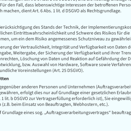
VO. Für den Fall, dass lebenswichtige Interessen der betroffenen Per
machen, dient Art. 6 Abs. 1 lit. d DSGVO als Rechtsgrundlage.
 Berücksichtigung des Stands der Technik, der Implementierungsko
ichen Eintrittswahrscheinlichkeit und Schwere des Risikos für die
hmen, um ein dem Risiko angemessenes Schutzniveau zu gewährlei
ng der Vertraulichkeit, Integrität und Verfügbarkeit von Daten 
 Eingabe, Weitergabe, der Sicherung der Verfügbarkeit und ihrer Tr
enrechten, Löschung von Daten und Reaktion auf Gefährdung der Da
ntwicklung, bzw. Auswahl von Hardware, Software sowie Verfahren
ndliche Voreinstellungen (Art. 25 DSGVO).
itten
gegenüber anderen Personen und Unternehmen (Auftragsverarbeiter
gewähren, erfolgt dies nur auf Grundlage einer gesetzlichen Erlaub
 1 lit. b DSGVO zur Vertragserfüllung erforderlich ist), Sie eingewil
(z.B. beim Einsatz von Beauftragten, Webhostern, etc.).
uf Grundlage eines sog. „Auftragsverarbeitungsvertrages“ beauftrag