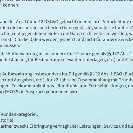
n können.
be der Art. 17 und 18 DSGVO gelöscht oder in ihrer Verarbeitung 
en die bei uns gespeicherten Daten gelöscht, sobald sie für ihre
chten entgegenstehen. Sofern die Daten nicht gelöscht werden, wei
ränkt. D.h. die Daten werden gesperrt und nicht für andere Zwecke ve
en müssen.
 die Aufbewahrung insbesondere für 10 Jahre gemäß §§ 147 Abs. 1 AO
elsbücher, für Besteuerung relevanter Unterlagen, etc.) und 6 Jah
die Aufbewahrung insbesondere für 7 J gemäß § 132 Abs. 1 BAO (B
en und Ausgaben, etc.), für 22 Jahre im Zusammenhang mit Grunds
gen, Telekommunikations-, Rundfunk- und Fernsehleistungen, die
hop (MOSS) in Anspruch genommen wird.
, Kundenkategorie).
storie)
artner zwecks Erbringung vertraglicher Leistungen, Service und 