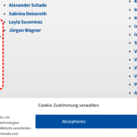
K
Alexander Schade
M
Sabrina Deiseroth
M
Leyla Suvermez
I
Jürgen Wagner
I
y,
S
V
V
V
V
P
A
B
Cookie-Zustimmung verwalten
U
V
ies, um
Akzeptieren
Technologien
S
 Website verarbeiten.
N
erkmale und