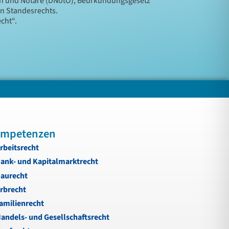
en und Notare (DNotO), Beurkundungsgesetz
en Standesrechts.
cht“.
mpetenzen
rbeitsrecht
ank- und Kapitalmarktrecht
aurecht
rbrecht
amilienrecht
andels- und Gesellschaftsrecht