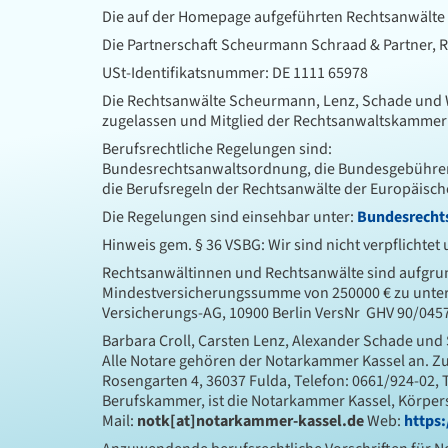
Die auf der Homepage aufgeführten Rechtsanwälte 
Die Partnerschaft Scheurmann Schraad & Partner, R
USt-Identifikatsnummer: DE 1111 65978
Die Rechtsanwälte Scheurmann, Lenz, Schade und W
zugelassen und Mitglied der Rechtsanwaltskammer K
Berufsrechtliche Regelungen sind:
Bundesrechtsanwaltsordnung, die Bundesgebühreno
die Berufsregeln der Rechtsanwälte der Europäisch
Die Regelungen sind einsehbar unter:
Bundesrech
Hinweis gem. § 36 VSBG: Wir sind nicht verpflichte
Rechtsanwältinnen und Rechtsanwälte sind aufgrund
Mindestversicherungssumme von 250000 € zu unterhal
Versicherungs-AG, 10900 Berlin VersNr GHV 90/045
Barbara Croll, Carsten Lenz, Alexander Schade und 
Alle Notare gehören der Notarkammer Kassel an. Zu
Rosengarten 4, 36037 Fulda, Telefon: 0661/924-02, 
Berufskammer, ist die Notarkammer Kassel, Körpersc
Mail:
notk[at]notarkammer-kassel.de
Web:
https