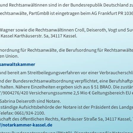
und Rechtsanwältinnen sind in der Bundesrepublik Deutschland z
echtsanwälte, PartGmbB ist eingetragen beim AG Frankfurt PR 1036
agner sowie die Rechtsanwältinnen Croll, Deiseroth, Vogt und Su
assel Karthäuserstr. 5a, 34117 Kassel.
rdnung für Rechtsanwälte, die Berufsordnung für Rechtsanwälte
en Union.
tsanwaltskammer
t und bereit am Streitbeilegungsverfahren vor einer Verbrauchersch
 der Bundesrechtsanwaltsordnung verpflichtet, eine Berufshaftpf
ten. Nähere Einzelheiten ergeben sich aus § 51 BRAO. Die zuständi
7/9004276/420 Versicherungssumme 2,5 Mio € Geltungsbereich EU e
Sabrina Deiseroth sind Notare.
ständige Aufsichtsbehörde der Notare ist der Präsident des Landge
Telefax: 0661/924-2100.
haft des öffentlichen Rechts, Karthäuser Straße 5a, 34117 Kassel,
://notarkammer-kassel.de