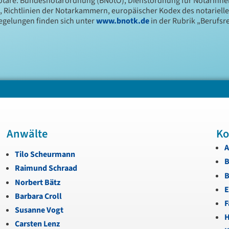
Notare: Bundesnotarordnung (BNotO), Dienstordnung für Notarinn
, Richtlinien der Notarkammern, europäischer Kodex des notariell
Regelungen finden sich unter
www.bnotk.de
in der Rubrik „Berufsre
Anwälte
Ko
A
Tilo Scheurmann
B
Raimund Schraad
B
Norbert Bätz
E
Barbara Croll
F
Susanne Vogt
H
Carsten Lenz