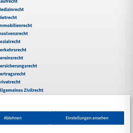
aufrecht
edizinrecht
ietrecht
mmobilienrecht
nsolvenzrecht
ozialrecht
erkehrsrecht
ereinsrecht
ersicherungsrecht
ertragsrecht
rivatrecht
llgemeines Zivilrecht
ußgeld
nfallrecht
erkehrsstrafrecht
Ablehnen
Einstellungen ansehen
chadenersatz
otare