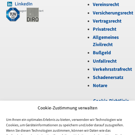
LinkedIn
Vereinsrecht
Kanzleimanagement zertifiziert
Versicherungsrecht
Vertragsrecht
Privatrecht
Allgemeines
Zivilrecht
Bußgeld
Unfallrecht
Verkehrsstrafrecht
Schadenersatz
Notare
Cookie-Richtlinie
(EU)
|
Datenschutz
|
Cookie-Zustimmung verwalten
Impressum
Um Ihnen ein optimales Erlebnis zu bieten, verwenden wir Technologien wie
Cookies, um Geräteinformationen zu speichern und/oder darauf zuzugreifen.
Unfortunately,
Wenn Sie diesen Technologien zustimmen, können wir Daten wie das
the