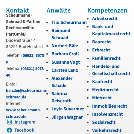
Kontakt
Anwälte
Kompetenzen
Scheurmann ·
Arbeitsrecht
Schraad & Partner
Tilo Scheurmann
Bank- und
Rechtsanwälte
Raimund
Kapitalmarktrecht
PartGmbB
Schraad
Dudenstraße 14 ·
Baurecht
Norbert Bätz
36251 Bad Hersfeld
Erbrecht
Barbara Croll
(06621) 5078-
Telefon:
Familienrecht
Susanne Vogt
0
Handels- und
(06621) 5078-
Telefax:
Carsten Lenz
Gesellschaftsrecht
40
Alexander
Kaufrecht
E-Mail:
Schade
Medizinrecht
kanzlei@scheurmann-
Sabrina
schraad.de
Mietrecht
Deiseroth
Internet:
Immobilienrecht
Leyla Suvermez
www.scheurmann-
Insolvenzrecht
schraad.de
Jürgen Wagner
Instagram
Sozialrecht
Facebook
Verkehrsrecht