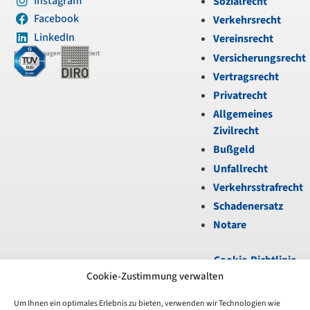
Instagram
Sozialrecht
Facebook
Verkehrsrecht
LinkedIn
Vereinsrecht
Kanzleimanagement zertifiziert
Versicherungsrecht
Vertragsrecht
Privatrecht
Allgemeines
Zivilrecht
Bußgeld
Unfallrecht
Verkehrsstrafrecht
Schadenersatz
Notare
Cookie-Richtlinie
(EU)
|
Datenschutz
|
Cookie-Zustimmung verwalten
Impressum
Um Ihnen ein optimales Erlebnis zu bieten, verwenden wir Technologien wie