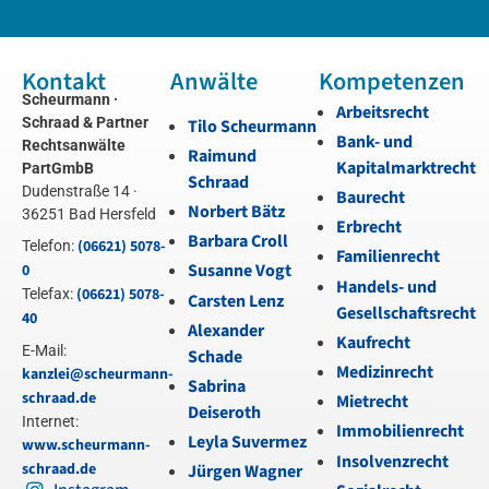
Kontakt
Anwälte
Kompetenzen
Scheurmann ·
Arbeitsrecht
Schraad & Partner
Tilo Scheurmann
Bank- und
Rechtsanwälte
Raimund
Kapitalmarktrecht
PartGmbB
Schraad
Dudenstraße 14 ·
Baurecht
Norbert Bätz
36251 Bad Hersfeld
Erbrecht
Barbara Croll
(06621) 5078-
Telefon:
Familienrecht
Susanne Vogt
0
Handels- und
(06621) 5078-
Telefax:
Carsten Lenz
Gesellschaftsrecht
40
Alexander
Kaufrecht
E-Mail:
Schade
Medizinrecht
kanzlei@scheurmann-
Sabrina
schraad.de
Mietrecht
Deiseroth
Internet:
Immobilienrecht
Leyla Suvermez
www.scheurmann-
Insolvenzrecht
schraad.de
Jürgen Wagner