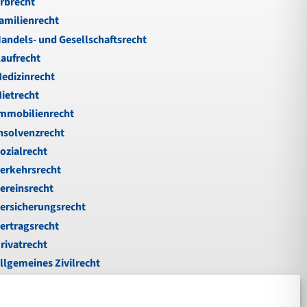
rbrecht
amilienrecht
andels- und Gesellschaftsrecht
aufrecht
edizinrecht
ietrecht
mmobilienrecht
nsolvenzrecht
ozialrecht
erkehrsrecht
ereinsrecht
ersicherungsrecht
ertragsrecht
rivatrecht
llgemeines Zivilrecht
ußgeld
nfallrecht