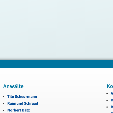
Anwälte
Ko
A
Tilo Scheurmann
B
Raimund Schraad
B
Norbert Bätz