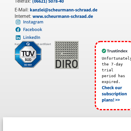
(06621) 5078-40
Telefax:
kanzlei@scheurmann-schraad.de
E-Mail:
www.scheurmann-schraad.de
Internet:
Instagram
Facebook
LinkedIn
Kanzleimanagement zertifiziert
Unfortunatel
the 7-day
trial
period has
expired.
Check our
subscription
plans! >>