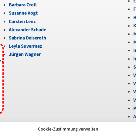
E
Barbara Croll
F
Susanne Vogt
H
Carsten Lenz
K
Alexander Schade
M
Sabrina Deiseroth
M
Leyla Suvermez
I
Jürgen Wagner
I
y,
S
V
V
V
V
P
A
B
Cookie-Zustimmung verwalten
U