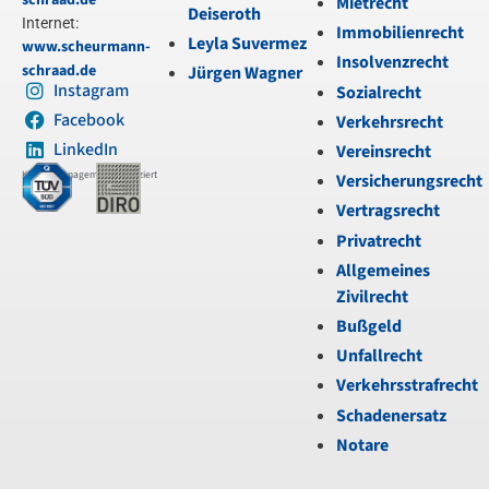
schraad.de
Mietrecht
Deiseroth
Internet:
Immobilienrecht
Leyla Suvermez
www.scheurmann-
Insolvenzrecht
schraad.de
Jürgen Wagner
Instagram
Sozialrecht
Facebook
Verkehrsrecht
LinkedIn
Vereinsrecht
Kanzleimanagement zertifiziert
Versicherungsrecht
Vertragsrecht
Privatrecht
Allgemeines
Zivilrecht
Bußgeld
Unfallrecht
Verkehrsstrafrecht
Schadenersatz
Notare