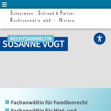
RECHTSANWÄLTIN
SUSANNE VOGT
Fachanwältin für Familienrecht
Fachanwältin für Miet- und