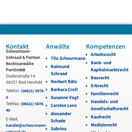
Kontakt
Anwälte
Kompetenzen
Scheurmann ·
Arbeitsrecht
Schraad & Partner
Tilo Scheurmann
Bank- und
Rechtsanwälte
Raimund
Kapitalmarktrecht
PartGmbB
Schraad
Dudenstraße 14 ·
Baurecht
Norbert Bätz
36251 Bad Hersfeld
Erbrecht
Barbara Croll
(06621) 5078-
Telefon:
Familienrecht
Susanne Vogt
0
Handels- und
(06621) 5078-
Telefax:
Carsten Lenz
Gesellschaftsrecht
40
Alexander
Kaufrecht
E-Mail:
Schade
Medizinrecht
kanzlei@scheurmann-
Sabrina