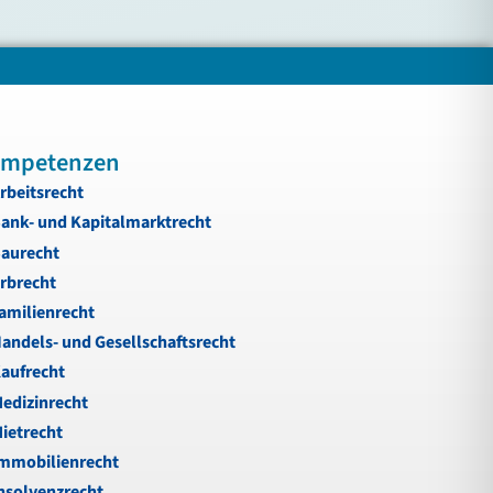
mpetenzen
rbeitsrecht
ank- und Kapitalmarktrecht
aurecht
rbrecht
amilienrecht
andels- und Gesellschaftsrecht
aufrecht
edizinrecht
ietrecht
mmobilienrecht
nsolvenzrecht