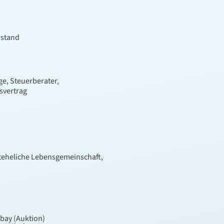
rstand
ge, Steuerberater,
svertrag
teheliche Lebensgemeinschaft,
Ebay (Auktion)