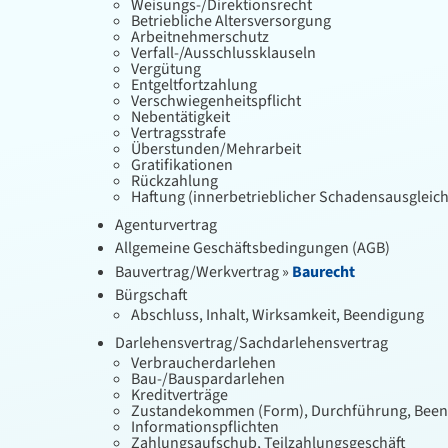
Weisungs-/Direktionsrecht
Betriebliche Altersversorgung
Arbeitnehmerschutz
Verfall-/Ausschlussklauseln
Vergütung
Entgeltfortzahlung
Verschwiegenheitspflicht
Nebentätigkeit
Vertragsstrafe
Überstunden/Mehrarbeit
Gratifikationen
Rückzahlung
Haftung (innerbetrieblicher Schadensausgleich
Agenturvertrag
Allgemeine Geschäftsbedingungen (AGB)
Bauvertrag/Werkvertrag »
Baurecht
Bürgschaft
Abschluss, Inhalt, Wirksamkeit, Beendigung
Darlehensvertrag/Sachdarlehensvertrag
Verbraucherdarlehen
Bau-/Bauspardarlehen
Kreditverträge
Zustandekommen (Form), Durchführung, Beend
Informationspflichten
Zahlungsaufschub, Teilzahlungsgeschäft