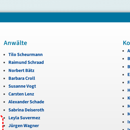
Anwälte
Ko
A
Tilo Scheurmann
B
Raimund Schraad
B
Norbert Bätz
E
Barbara Croll
F
Susanne Vogt
H
Carsten Lenz
K
Alexander Schade
M
Sabrina Deiseroth
M
Leyla Suvermez
I
Jürgen Wagner
I