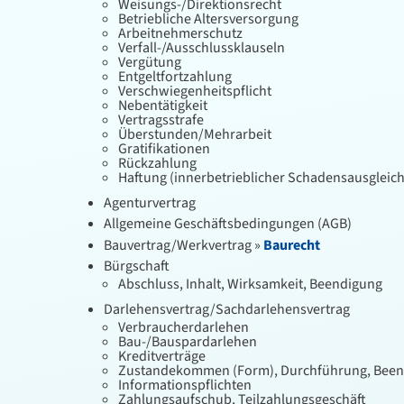
Weisungs-/Direktionsrecht
Betriebliche Altersversorgung
Arbeitnehmerschutz
Verfall-/Ausschlussklauseln
Vergütung
Entgeltfortzahlung
Verschwiegenheitspflicht
Nebentätigkeit
Vertragsstrafe
Überstunden/Mehrarbeit
Gratifikationen
Rückzahlung
Haftung (innerbetrieblicher Schadensausgleich
Agenturvertrag
Allgemeine Geschäftsbedingungen (AGB)
Bauvertrag/Werkvertrag »
Baurecht
Bürgschaft
Abschluss, Inhalt, Wirksamkeit, Beendigung
Darlehensvertrag/Sachdarlehensvertrag
Verbraucherdarlehen
Bau-/Bauspardarlehen
Kreditverträge
Zustandekommen (Form), Durchführung, Beend
Informationspflichten
Zahlungsaufschub, Teilzahlungsgeschäft