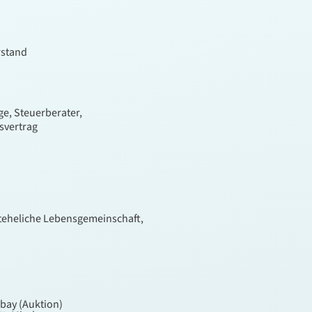
rstand
ge, Steuerberater,
svertrag
teheliche Lebensgemeinschaft,
Ebay (Auktion)