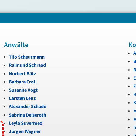
Anwälte
Ko
A
Tilo Scheurmann
B
Raimund Schraad
B
Norbert Bätz
E
Barbara Croll
F
Susanne Vogt
H
Carsten Lenz
K
Alexander Schade
M
Sabrina Deiseroth
M
Leyla Suvermez
I
Jürgen Wagner
I