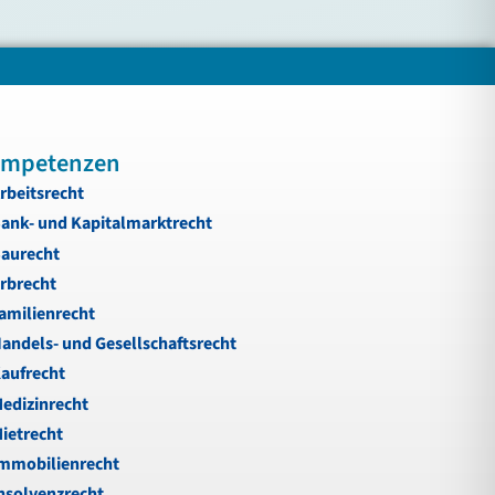
mpetenzen
rbeitsrecht
ank- und Kapitalmarktrecht
aurecht
rbrecht
amilienrecht
andels- und Gesellschaftsrecht
aufrecht
edizinrecht
ietrecht
mmobilienrecht
nsolvenzrecht