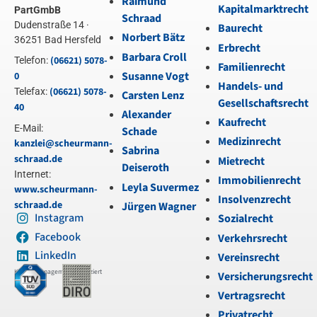
Raimund
Kapitalmarktrecht
PartGmbB
Schraad
Dudenstraße 14 ·
Baurecht
Norbert Bätz
36251 Bad Hersfeld
Erbrecht
Barbara Croll
(06621) 5078-
Telefon:
Familienrecht
Susanne Vogt
0
Handels- und
(06621) 5078-
Telefax:
Carsten Lenz
Gesellschaftsrecht
40
Alexander
Kaufrecht
E-Mail:
Schade
Medizinrecht
kanzlei@scheurmann-
Sabrina
schraad.de
Mietrecht
Deiseroth
Internet:
Immobilienrecht
Leyla Suvermez
www.scheurmann-
Insolvenzrecht
schraad.de
Jürgen Wagner
Instagram
Sozialrecht
Facebook
Verkehrsrecht
LinkedIn
Vereinsrecht
Kanzleimanagement zertifiziert
Versicherungsrecht
Vertragsrecht
Privatrecht