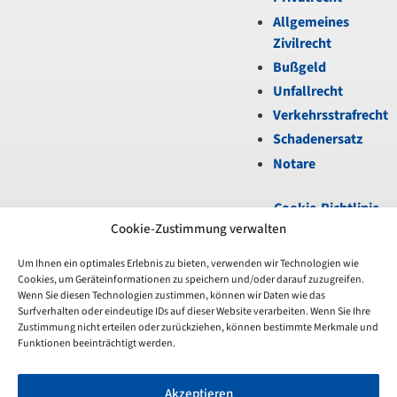
Allgemeines
Zivilrecht
Bußgeld
Unfallrecht
Verkehrsstrafrecht
Schadenersatz
Notare
Cookie-Richtlinie
(EU)
|
Datenschutz
|
Cookie-Zustimmung verwalten
Impressum
Um Ihnen ein optimales Erlebnis zu bieten, verwenden wir Technologien wie
Cookies, um Geräteinformationen zu speichern und/oder darauf zuzugreifen.
Unfortunately,
Wenn Sie diesen Technologien zustimmen, können wir Daten wie das
the
Surfverhalten oder eindeutige IDs auf dieser Website verarbeiten. Wenn Sie Ihre
7-
Zustimmung nicht erteilen oder zurückziehen, können bestimmte Merkmale und
day
Funktionen beeinträchtigt werden.
trial
period
Akzeptieren
has