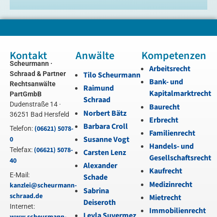
Kontakt
Anwälte
Kompetenzen
Scheurmann ·
Arbeitsrecht
Schraad & Partner
Tilo Scheurmann
Bank- und
Rechtsanwälte
Raimund
Kapitalmarktrecht
PartGmbB
Schraad
Dudenstraße 14 ·
Baurecht
Norbert Bätz
36251 Bad Hersfeld
Erbrecht
Barbara Croll
(06621) 5078-
Telefon:
Familienrecht
Susanne Vogt
0
Handels- und
(06621) 5078-
Telefax:
Carsten Lenz
Gesellschaftsrecht
40
Alexander
Kaufrecht
E-Mail:
Schade
Medizinrecht
kanzlei@scheurmann-
Sabrina
schraad.de
Mietrecht
Deiseroth
Internet:
Immobilienrecht
Leyla Suvermez