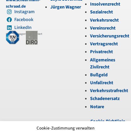
www.scheurmann-
Insolvenzrecht
schraad.de
Jürgen Wagner
Instagram
Sozialrecht
Facebook
Verkehrsrecht
LinkedIn
Vereinsrecht
Kanzleimanagement zertifiziert
Versicherungsrecht
Vertragsrecht
Privatrecht
Allgemeines
Zivilrecht
Bußgeld
Unfallrecht
Verkehrsstrafrecht
Schadenersatz
Notare
Cookie-Richtlinie
(EU)
|
Datenschutz
|
Cookie-Zustimmung verwalten