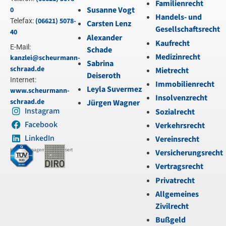
Familienrecht
Susanne Vogt
0
Handels- und
(06621) 5078-
Telefax:
Carsten Lenz
Gesellschaftsrecht
40
Alexander
Kaufrecht
E-Mail:
Schade
Medizinrecht
kanzlei@scheurmann-
Sabrina
schraad.de
Mietrecht
Deiseroth
Internet:
Immobilienrecht
Leyla Suvermez
www.scheurmann-
Insolvenzrecht
schraad.de
Jürgen Wagner
Instagram
Sozialrecht
Facebook
Verkehrsrecht
LinkedIn
Vereinsrecht
Kanzleimanagement zertifiziert
Versicherungsrecht
Vertragsrecht
Privatrecht
Allgemeines
Zivilrecht
Bußgeld