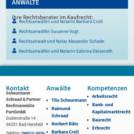
ANWÄLTE
Ihre Rechtsberater im Kaufrecht:
Rechtsanwältin und Notarin Barbara Croll
Rechtsanwältin Susanne Vogt
Rechtsanwalt und Notar Alexander Schade
Rechtsanwältin und Notarin Sabrina Deiseroth
Kontakt
Anwälte
Kompetenzen
Scheurmann ·
Arbeitsrecht
Schraad & Partner
Tilo Scheurmann
Bank- und
Rechtsanwälte
Raimund
Kapitalmarktrecht
PartGmbB
Schraad
Dudenstraße 14 ·
Baurecht
Norbert Bätz
36251 Bad Hersfeld
Erbrecht
Barbara Croll
(06621) 5078-
Telefon: