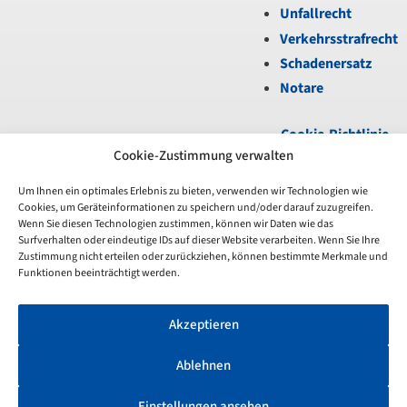
Unfallrecht
Verkehrsstrafrecht
Schadenersatz
Notare
Cookie-Richtlinie
(EU)
|
Datenschutz
|
Cookie-Zustimmung verwalten
Impressum
Um Ihnen ein optimales Erlebnis zu bieten, verwenden wir Technologien wie
Cookies, um Geräteinformationen zu speichern und/oder darauf zuzugreifen.
Unfortunately,
Wenn Sie diesen Technologien zustimmen, können wir Daten wie das
the
Surfverhalten oder eindeutige IDs auf dieser Website verarbeiten. Wenn Sie Ihre
7-
Zustimmung nicht erteilen oder zurückziehen, können bestimmte Merkmale und
day
Funktionen beeinträchtigt werden.
trial
period
Akzeptieren
has
expired.
Check
Ablehnen
our
subscription
Einstellungen ansehen