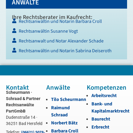
ANWÄLTE
Ihre Rechtsberater im Kaufrecht:
Rechtsanwältin und Notarin Barbara Croll
Rechtsanwältin Susanne Vogt
Rechtsanwalt und Notar Alexander Schade
Rechtsanwältin und Notarin Sabrina Deiseroth
Kontakt
Anwälte
Kompetenzen
Scheurmann ·
Arbeitsrecht
Schraad & Partner
Tilo Scheurmann
Bank- und
Rechtsanwälte
Raimund
Kapitalmarktrecht
PartGmbB
Schraad
Dudenstraße 14 ·
Baurecht
Norbert Bätz
36251 Bad Hersfeld
Erbrecht
Barbara Croll
(06621) 5078-
Telefon: