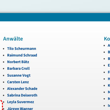
Anwälte
Ko
A
Tilo Scheurmann
B
Raimund Schraad
B
Norbert Bätz
E
Barbara Croll
F
Susanne Vogt
H
Carsten Lenz
K
Alexander Schade
M
Sabrina Deiseroth
M
Leyla Suvermez
I
Jürgen Wagner