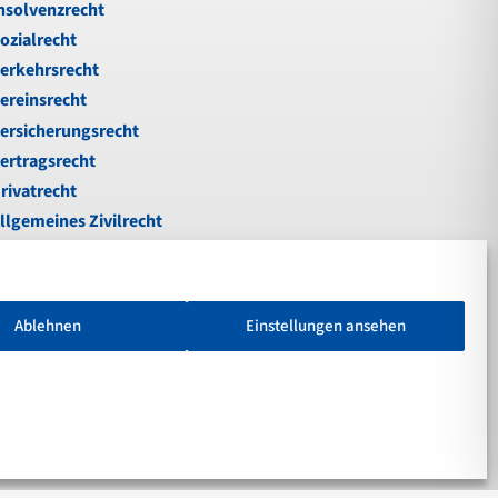
nsolvenzrecht
ozialrecht
erkehrsrecht
ereinsrecht
ersicherungsrecht
ertragsrecht
rivatrecht
llgemeines Zivilrecht
ußgeld
nfallrecht
erkehrsstrafrecht
Ablehnen
Einstellungen ansehen
chadenersatz
otare
Cookie-Richtlinie (EU)
|
Datenschutz
|
Impressum