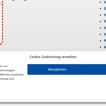
I
y,
S
V
V
V
V
P
A
B
Cookie-Zustimmung verwalten
U
V
ies, um
Akzeptieren
Technologien
S
 Website verarbeiten.
N
erkmale und