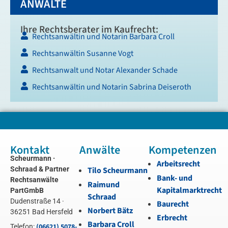
ANWÄLTE
Ihre Rechtsberater im Kaufrecht:
Rechtsanwältin und Notarin Barbara Croll
Rechtsanwältin Susanne Vogt
Rechtsanwalt und Notar Alexander Schade
Rechtsanwältin und Notarin Sabrina Deiseroth
Kontakt
Anwälte
Kompetenzen
Scheurmann ·
Arbeitsrecht
Schraad & Partner
Tilo Scheurmann
Bank- und
Rechtsanwälte
Raimund
Kapitalmarktrecht
PartGmbB
Schraad
Dudenstraße 14 ·
Baurecht
Norbert Bätz
36251 Bad Hersfeld
Erbrecht
Barbara Croll
(06621) 5078-
Telefon: