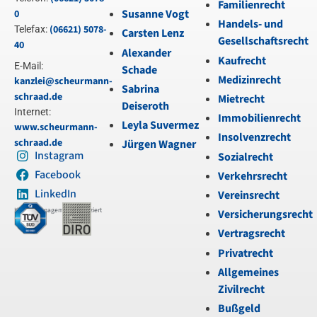
Familienrecht
Susanne Vogt
0
Handels- und
(06621) 5078-
Telefax:
Carsten Lenz
Gesellschaftsrecht
40
Alexander
Kaufrecht
E-Mail:
Schade
Medizinrecht
kanzlei@scheurmann-
Sabrina
schraad.de
Mietrecht
Deiseroth
Internet:
Immobilienrecht
Leyla Suvermez
www.scheurmann-
Insolvenzrecht
schraad.de
Jürgen Wagner
Instagram
Sozialrecht
Facebook
Verkehrsrecht
LinkedIn
Vereinsrecht
Kanzleimanagement zertifiziert
Versicherungsrecht
Vertragsrecht
Privatrecht
Allgemeines
Zivilrecht
Bußgeld