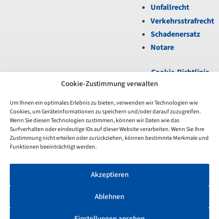
Unfallrecht
Verkehrsstrafrecht
Schadenersatz
Notare
Cookie-Richtlinie
(EU)
|
Datenschutz
|
Cookie-Zustimmung verwalten
Impressum
Um Ihnen ein optimales Erlebnis zu bieten, verwenden wir Technologien wie
Cookies, um Geräteinformationen zu speichern und/oder darauf zuzugreifen.
Unfortunately,
Wenn Sie diesen Technologien zustimmen, können wir Daten wie das
the
Surfverhalten oder eindeutige IDs auf dieser Website verarbeiten. Wenn Sie Ihre
7-
Zustimmung nicht erteilen oder zurückziehen, können bestimmte Merkmale und
day
Funktionen beeinträchtigt werden.
trial
period
Akzeptieren
has
expired.
Check
Ablehnen
our
subscription
Einstellungen ansehen