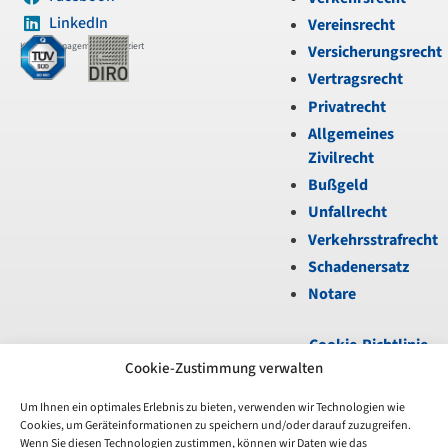
LinkedIn
Vereinsrecht
Kanzleimanagement zertifiziert
Versicherungsrecht
Vertragsrecht
Privatrecht
Allgemeines
Zivilrecht
Bußgeld
Unfallrecht
Verkehrsstrafrecht
Schadenersatz
Notare
Cookie-Richtlinie
(EU)
|
Datenschutz
|
Cookie-Zustimmung verwalten
Impressum
Um Ihnen ein optimales Erlebnis zu bieten, verwenden wir Technologien wie
Cookies, um Geräteinformationen zu speichern und/oder darauf zuzugreifen.
Unfortunately,
Wenn Sie diesen Technologien zustimmen, können wir Daten wie das