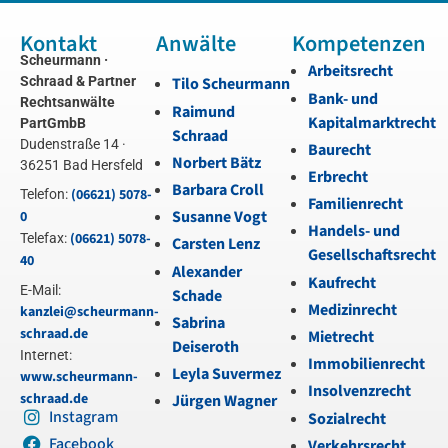
Kontakt
Anwälte
Kompetenzen
Scheurmann ·
Arbeitsrecht
Schraad & Partner
Tilo Scheurmann
Bank- und
Rechtsanwälte
Raimund
Kapitalmarktrecht
PartGmbB
Schraad
Dudenstraße 14 ·
Baurecht
Norbert Bätz
36251 Bad Hersfeld
Erbrecht
Barbara Croll
(06621) 5078-
Telefon:
Familienrecht
Susanne Vogt
0
Handels- und
(06621) 5078-
Telefax:
Carsten Lenz
Gesellschaftsrecht
40
Alexander
Kaufrecht
E-Mail:
Schade
Medizinrecht
kanzlei@scheurmann-
Sabrina
schraad.de
Mietrecht
Deiseroth
Internet:
Immobilienrecht
Leyla Suvermez
www.scheurmann-
Insolvenzrecht
schraad.de
Jürgen Wagner
Instagram
Sozialrecht
Facebook
Verkehrsrecht