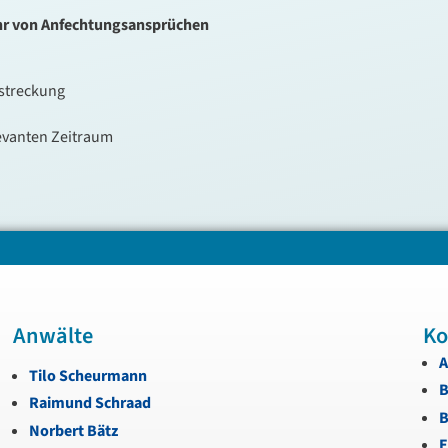
r von Anfechtungsansprüchen
streckung
evanten Zeitraum
Anwälte
Ko
A
Tilo Scheurmann
B
Raimund Schraad
B
Norbert Bätz
E