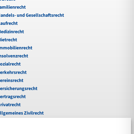
amilienrecht
andels- und Gesellschaftsrecht
aufrecht
edizinrecht
ietrecht
mmobilienrecht
nsolvenzrecht
ozialrecht
erkehrsrecht
ereinsrecht
ersicherungsrecht
ertragsrecht
rivatrecht
llgemeines Zivilrecht
ußgeld
nfallrecht