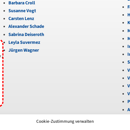
Barbara Croll
F
Susanne Vogt
H
Carsten Lenz
K
Alexander Schade
M
Sabrina Deiseroth
M
Leyla Suvermez
I
Jürgen Wagner
I
y,
S
V
V
V
V
P
A
B
Cookie-Zustimmung verwalten
U