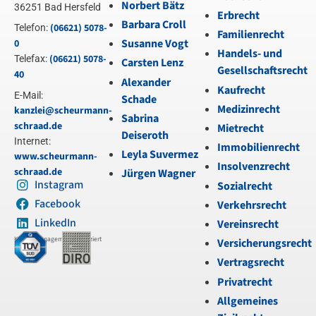
Norbert Bätz
36251 Bad Hersfeld
Erbrecht
Barbara Croll
(06621) 5078-
Telefon:
Familienrecht
Susanne Vogt
0
Handels- und
(06621) 5078-
Telefax:
Carsten Lenz
Gesellschaftsrecht
40
Alexander
Kaufrecht
E-Mail:
Schade
Medizinrecht
kanzlei@scheurmann-
Sabrina
schraad.de
Mietrecht
Deiseroth
Internet:
Immobilienrecht
Leyla Suvermez
www.scheurmann-
Insolvenzrecht
schraad.de
Jürgen Wagner
Instagram
Sozialrecht
Facebook
Verkehrsrecht
LinkedIn
Vereinsrecht
Kanzleimanagement zertifiziert
Versicherungsrecht
Vertragsrecht
Privatrecht
Allgemeines