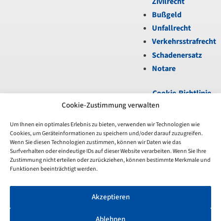
Zivilrecht
Bußgeld
Unfallrecht
Verkehrsstrafrecht
Schadenersatz
Notare
Cookie-Richtlinie
(EU)
|
Datenschutz
|
Cookie-Zustimmung verwalten
Impressum
Um Ihnen ein optimales Erlebnis zu bieten, verwenden wir Technologien wie
Cookies, um Geräteinformationen zu speichern und/oder darauf zuzugreifen.
Unfortunately,
Wenn Sie diesen Technologien zustimmen, können wir Daten wie das
the
Surfverhalten oder eindeutige IDs auf dieser Website verarbeiten. Wenn Sie Ihre
7-
Zustimmung nicht erteilen oder zurückziehen, können bestimmte Merkmale und
day
Funktionen beeinträchtigt werden.
trial
period
Akzeptieren
has
expired.
Check
Ablehnen