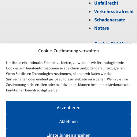
Unfallrecht
Verkehrsstrafrecht
Schadenersatz
Notare
Cookie-Richtlinie
(EU)
|
Datenschutz
|
Cookie-Zustimmung verwalten
Impressum
Um Ihnen ein optimales Erlebnis zu bieten, verwenden wir Technologien wie
Cookies, um Geräteinformationen zu speichern und/oder darauf zuzugreifen.
Unfortunately,
Wenn Sie diesen Technologien zustimmen, können wir Daten wie das
the
Surfverhalten oder eindeutige IDs auf dieser Website verarbeiten. Wenn Sie Ihre
7-
Zustimmung nicht erteilen oder zurückziehen, können bestimmte Merkmale und
day
Funktionen beeinträchtigt werden.
trial
period
Akzeptieren
has
expired.
Check
Ablehnen
our
subscription
Einstellungen ansehen