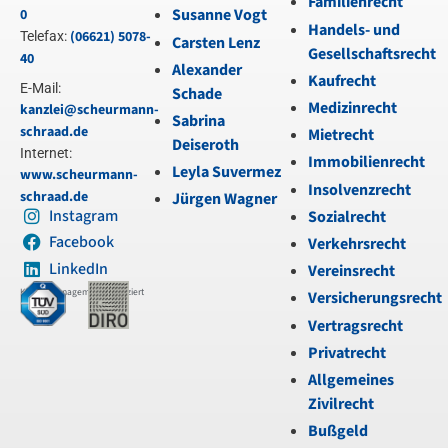
Familienrecht
Susanne Vogt
0
Handels- und
(06621) 5078-
Telefax:
Carsten Lenz
Gesellschaftsrecht
40
Alexander
Kaufrecht
E-Mail:
Schade
Medizinrecht
kanzlei@scheurmann-
Sabrina
schraad.de
Mietrecht
Deiseroth
Internet:
Immobilienrecht
Leyla Suvermez
www.scheurmann-
Insolvenzrecht
schraad.de
Jürgen Wagner
Instagram
Sozialrecht
Facebook
Verkehrsrecht
LinkedIn
Vereinsrecht
Kanzleimanagement zertifiziert
Versicherungsrecht
Vertragsrecht
Privatrecht
Allgemeines
Zivilrecht
Bußgeld