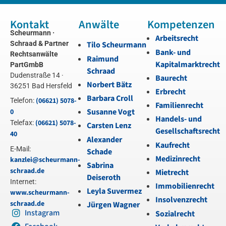
Kontakt
Anwälte
Kompetenzen
Scheurmann ·
Arbeitsrecht
Schraad & Partner
Tilo Scheurmann
Bank- und
Rechtsanwälte
Raimund
Kapitalmarktrecht
PartGmbB
Schraad
Dudenstraße 14 ·
Baurecht
Norbert Bätz
36251 Bad Hersfeld
Erbrecht
Barbara Croll
(06621) 5078-
Telefon:
Familienrecht
Susanne Vogt
0
Handels- und
(06621) 5078-
Telefax:
Carsten Lenz
Gesellschaftsrecht
40
Alexander
Kaufrecht
E-Mail:
Schade
Medizinrecht
kanzlei@scheurmann-
Sabrina
schraad.de
Mietrecht
Deiseroth
Internet:
Immobilienrecht
Leyla Suvermez
www.scheurmann-
Insolvenzrecht
schraad.de
Jürgen Wagner
Instagram
Sozialrecht