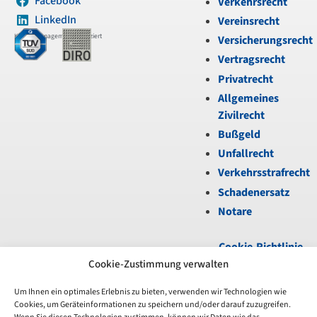
Facebook
Verkehrsrecht
LinkedIn
Vereinsrecht
Kanzleimanagement zertifiziert
Versicherungsrecht
Vertragsrecht
Privatrecht
Allgemeines
Zivilrecht
Bußgeld
Unfallrecht
Verkehrsstrafrecht
Schadenersatz
Notare
Cookie-Richtlinie
(EU)
|
Datenschutz
|
Cookie-Zustimmung verwalten
Impressum
Um Ihnen ein optimales Erlebnis zu bieten, verwenden wir Technologien wie
Cookies, um Geräteinformationen zu speichern und/oder darauf zuzugreifen.
Unfortunately,