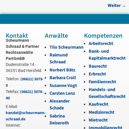
Weiter
→
Kontakt
Anwälte
Kompetenzen
Scheurmann ·
Arbeitsrecht
Schraad & Partner
Tilo Scheurmann
Bank- und
Rechtsanwälte
Raimund
Kapitalmarktrecht
PartGmbB
Schraad
Dudenstraße 14 ·
Baurecht
Norbert Bätz
36251 Bad Hersfeld
Erbrecht
Barbara Croll
(06621) 5078-
Telefon:
Familienrecht
Susanne Vogt
0
Handels- und
(06621) 5078-
Telefax:
Carsten Lenz
Gesellschaftsrecht
40
Alexander
Kaufrecht
E-Mail:
Schade
Medizinrecht
kanzlei@scheurmann-
Sabrina
schraad.de
Mietrecht
Deiseroth
Internet:
Immobilienrecht