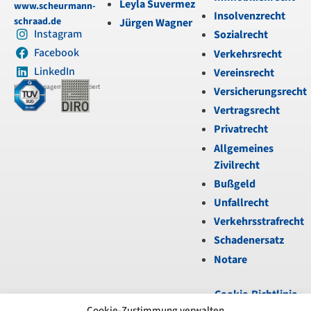
Leyla Suvermez
www.scheurmann-
Insolvenzrecht
schraad.de
Jürgen Wagner
Instagram
Sozialrecht
Facebook
Verkehrsrecht
LinkedIn
Vereinsrecht
Kanzleimanagement zertifiziert
Versicherungsrecht
Vertragsrecht
Privatrecht
Allgemeines
Zivilrecht
Bußgeld
Unfallrecht
Verkehrsstrafrecht
Schadenersatz
Notare
Cookie-Richtlinie
(EU)
|
Datenschutz
|
Cookie-Zustimmung verwalten