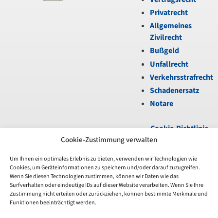
Privatrecht
Allgemeines
Zivilrecht
Bußgeld
Unfallrecht
Verkehrsstrafrecht
Schadenersatz
Notare
Cookie-Richtlinie
(EU)
|
Datenschutz
|
Cookie-Zustimmung verwalten
Impressum
Um Ihnen ein optimales Erlebnis zu bieten, verwenden wir Technologien wie
Cookies, um Geräteinformationen zu speichern und/oder darauf zuzugreifen.
Unfortunately,
Wenn Sie diesen Technologien zustimmen, können wir Daten wie das
the
Surfverhalten oder eindeutige IDs auf dieser Website verarbeiten. Wenn Sie Ihre
7-
Zustimmung nicht erteilen oder zurückziehen, können bestimmte Merkmale und
day
Funktionen beeinträchtigt werden.
trial