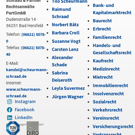
Schraad & Partner
Tilo Scheurmann
Bank- und
Rechtsanwälte
Raimund
Kapitalmarktrecht
PartGmbB
Schraad
Dudenstraße 14 ·
Baurecht
Norbert Bätz
36251 Bad Hersfeld
Erbrecht
Barbara Croll
(06621) 5078-
Telefon:
Familienrecht
Susanne Vogt
0
Handels- und
(06621) 5078-
Telefax:
Carsten Lenz
Gesellschaftsrecht
40
Alexander
Kaufrecht
E-Mail:
Schade
Medizinrecht
kanzlei@scheurmann-
Sabrina
schraad.de
Mietrecht
Deiseroth
Internet:
Immobilienrecht
Leyla Suvermez
www.scheurmann-
Insolvenzrecht
schraad.de
Jürgen Wagner
Instagram
Sozialrecht
Facebook
Verkehrsrecht
LinkedIn
Vereinsrecht
Kanzleimanagement zertifiziert
Versicherungsrecht
Vertragsrecht