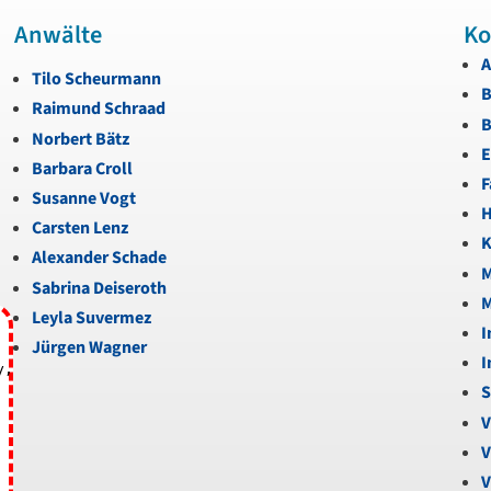
Anwälte
Ko
A
Tilo Scheurmann
B
Raimund Schraad
B
Norbert Bätz
E
Barbara Croll
F
Susanne Vogt
H
Carsten Lenz
K
Alexander Schade
M
Sabrina Deiseroth
M
Leyla Suvermez
I
Jürgen Wagner
I
y,
S
V
V
V