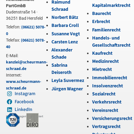
Raimund
Kapitalmarktrecht
PartGmbB
Schraad
Dudenstraße 14 ·
Baurecht
Norbert Bätz
36251 Bad Hersfeld
Erbrecht
Barbara Croll
(06621) 5078-
Telefon:
Familienrecht
Susanne Vogt
0
Handels- und
(06621) 5078-
Telefax:
Carsten Lenz
Gesellschaftsrecht
40
Alexander
Kaufrecht
E-Mail:
Schade
Medizinrecht
kanzlei@scheurmann-
Sabrina
schraad.de
Mietrecht
Deiseroth
Internet:
Immobilienrecht
Leyla Suvermez
www.scheurmann-
Insolvenzrecht
schraad.de
Jürgen Wagner
Instagram
Sozialrecht
Facebook
Verkehrsrecht
LinkedIn
Vereinsrecht
Kanzleimanagement zertifiziert
Versicherungsrecht
Vertragsrecht