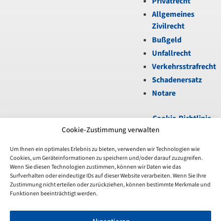
Privatrecht
Allgemeines
Zivilrecht
Bußgeld
Unfallrecht
Verkehrsstrafrecht
Schadenersatz
Notare
Cookie-Richtlinie
(EU)
|
Datenschutz
|
Cookie-Zustimmung verwalten
Impressum
Um Ihnen ein optimales Erlebnis zu bieten, verwenden wir Technologien wie
Cookies, um Geräteinformationen zu speichern und/oder darauf zuzugreifen.
Unfortunately,
Wenn Sie diesen Technologien zustimmen, können wir Daten wie das
the
Surfverhalten oder eindeutige IDs auf dieser Website verarbeiten. Wenn Sie Ihre
7-
Zustimmung nicht erteilen oder zurückziehen, können bestimmte Merkmale und
day
Funktionen beeinträchtigt werden.
trial
period