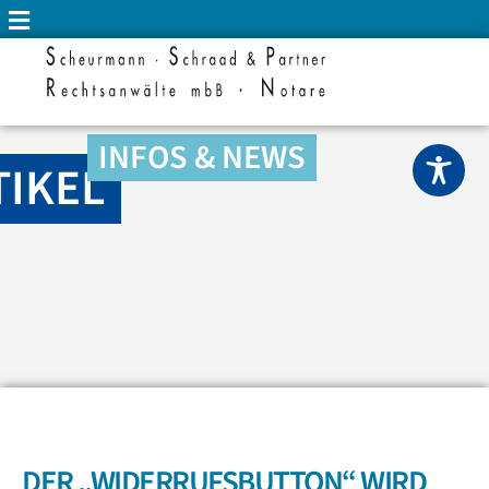
INFOS & NEWS
TIKEL
DER „WIDERRUFSBUTTON“ WIRD