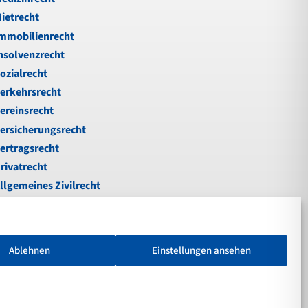
ietrecht
mmobilienrecht
nsolvenzrecht
ozialrecht
erkehrsrecht
ereinsrecht
ersicherungsrecht
ertragsrecht
rivatrecht
llgemeines Zivilrecht
ußgeld
nfallrecht
erkehrsstrafrecht
Ablehnen
Einstellungen ansehen
chadenersatz
otare