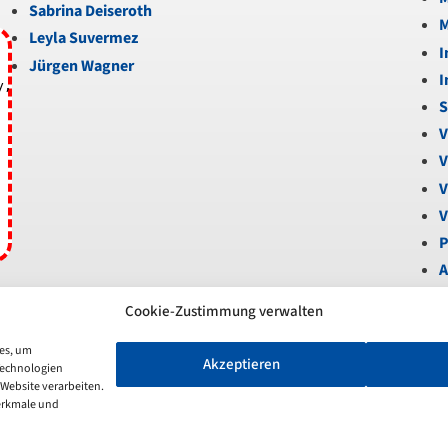
Sabrina Deiseroth
M
Leyla Suvermez
I
Jürgen Wagner
I
y,
S
V
V
V
V
P
A
B
Cookie-Zustimmung verwalten
U
V
ies, um
Akzeptieren
Technologien
S
 Website verarbeiten.
N
erkmale und