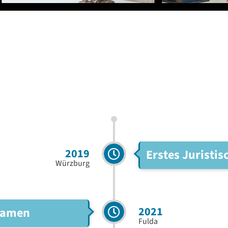
2019
Erstes Juristi
Würzburg
2021
examen
Fulda