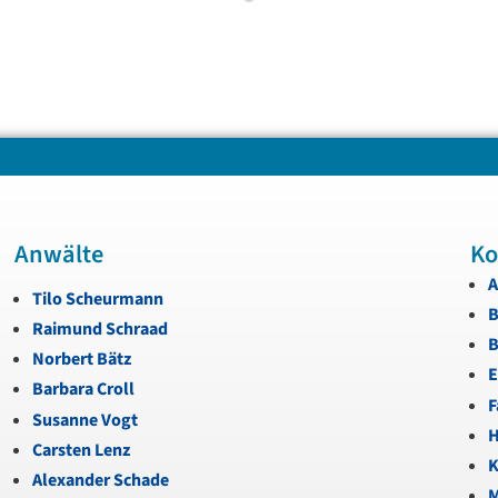
Anwälte
Ko
A
Tilo Scheurmann
B
Raimund Schraad
B
Norbert Bätz
E
Barbara Croll
F
Susanne Vogt
H
Carsten Lenz
K
Alexander Schade
M