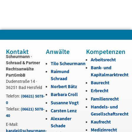
Kontakt
Anwälte
Kompetenzen
Scheurmann ·
Arbeitsrecht
Schraad & Partner
Tilo Scheurmann
Bank- und
Rechtsanwälte
Raimund
Kapitalmarktrecht
PartGmbB
Schraad
Dudenstraße 14 ·
Baurecht
Norbert Bätz
36251 Bad Hersfeld
Erbrecht
Barbara Croll
(06621) 5078-
Telefon:
Familienrecht
Susanne Vogt
0
Handels- und
(06621) 5078-
Telefax:
Carsten Lenz
Gesellschaftsrecht
40
Alexander
Kaufrecht
E-Mail:
Schade
Medizinrecht
kanzlei@scheurmann-