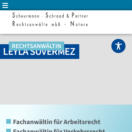
RECHTSANWÄLTIN
LEYLA SUVERMEZ
Fachanwältin für Arbeitsrecht
Fachanwältin für Verkehrsrecht