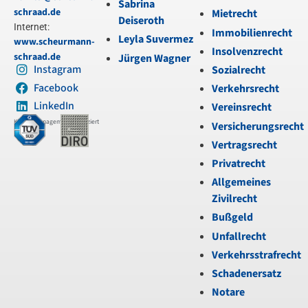
Sabrina
schraad.de
Mietrecht
Deiseroth
Internet:
Immobilienrecht
Leyla Suvermez
www.scheurmann-
Insolvenzrecht
schraad.de
Jürgen Wagner
Instagram
Sozialrecht
Facebook
Verkehrsrecht
LinkedIn
Vereinsrecht
Kanzleimanagement zertifiziert
Versicherungsrecht
Vertragsrecht
Privatrecht
Allgemeines
Zivilrecht
Bußgeld
Unfallrecht
Verkehrsstrafrecht
Schadenersatz
Notare