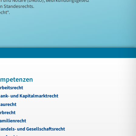
en und Notare (DNotO), Beurkundungsgesetz
en Standesrechts.
cht“.
mpetenzen
rbeitsrecht
ank- und Kapitalmarktrecht
aurecht
rbrecht
amilienrecht
andels- und Gesellschaftsrecht