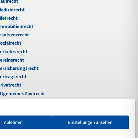
aufrecht
edizinrecht
ietrecht
mmobilienrecht
nsolvenzrecht
ozialrecht
erkehrsrecht
ereinsrecht
ersicherungsrecht
ertragsrecht
rivatrecht
llgemeines Zivilrecht
ußgeld
nfallrecht
erkehrsstrafrecht
Ablehnen
Einstellungen ansehen
chadenersatz
otare