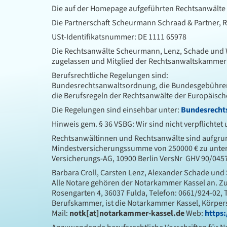
Die auf der Homepage aufgeführten Rechtsanwälte 
Die Partnerschaft Scheurmann Schraad & Partner, R
USt-Identifikatsnummer: DE 1111 65978
Die Rechtsanwälte Scheurmann, Lenz, Schade und W
zugelassen und Mitglied der Rechtsanwaltskammer K
Berufsrechtliche Regelungen sind:
Bundesrechtsanwaltsordnung, die Bundesgebühreno
die Berufsregeln der Rechtsanwälte der Europäisch
Die Regelungen sind einsehbar unter:
Bundesrech
Hinweis gem. § 36 VSBG: Wir sind nicht verpflichte
Rechtsanwältinnen und Rechtsanwälte sind aufgrund
Mindestversicherungssumme von 250000 € zu unterhal
Versicherungs-AG, 10900 Berlin VersNr GHV 90/045
Barbara Croll, Carsten Lenz, Alexander Schade und 
Alle Notare gehören der Notarkammer Kassel an. Zu
Rosengarten 4, 36037 Fulda, Telefon: 0661/924-02, 
Berufskammer, ist die Notarkammer Kassel, Körpersc
Mail:
notk[at]notarkammer-kassel.de
Web:
https