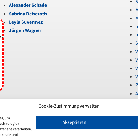
K
Alexander Schade
M
Sabrina Deiseroth
M
Leyla Suvermez
I
Jürgen Wagner
I
y,
S
V
V
V
V
P
A
B
Cookie-Zustimmung verwalten
U
V
ies, um
Akzeptieren
Technologien
S
 Website verarbeiten.
N
erkmale und