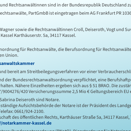
und Rechtsanwältinnen sind in der Bundesrepublik Deutschland z
echtsanwälte, PartGmbB ist eingetragen beim AG Frankfurt PR 1036
agner sowie die Rechtsanwältinnen Croll, Deiseroth, Vogt und Su
assel Karthäuserstr. 5a, 34117 Kassel.
rdnung für Rechtsanwälte, die Berufsordnung für Rechtsanwälte
en Union.
tsanwaltskammer
t und bereit am Streitbeilegungsverfahren vor einer Verbrauchersch
 der Bundesrechtsanwaltsordnung verpflichtet, eine Berufshaftpf
ten. Nähere Einzelheiten ergeben sich aus § 51 BRAO. Die zuständi
7/9004276/420 Versicherungssumme 2,5 Mio € Geltungsbereich EU e
Sabrina Deiseroth sind Notare.
ständige Aufsichtsbehörde der Notare ist der Präsident des Landge
Telefax: 0661/924-2100.
haft des öffentlichen Rechts, Karthäuser Straße 5a, 34117 Kassel,
://notarkammer-kassel.de