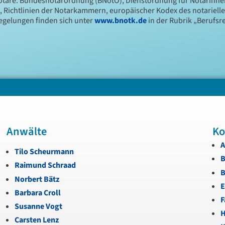
Notare: Bundesnotarordnung (BNotO), Dienstordnung für Notarinn
, Richtlinien der Notarkammern, europäischer Kodex des notariell
Regelungen finden sich unter
www.bnotk.de
in der Rubrik „Berufsre
Anwälte
Ko
A
Tilo Scheurmann
B
Raimund Schraad
B
Norbert Bätz
E
Barbara Croll
F
Susanne Vogt
H
Carsten Lenz