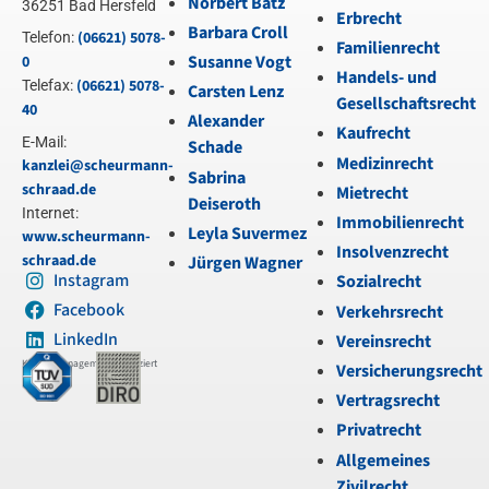
Norbert Bätz
36251 Bad Hersfeld
Erbrecht
Barbara Croll
(06621) 5078-
Telefon:
Familienrecht
Susanne Vogt
0
Handels- und
(06621) 5078-
Telefax:
Carsten Lenz
Gesellschaftsrecht
40
Alexander
Kaufrecht
E-Mail:
Schade
Medizinrecht
kanzlei@scheurmann-
Sabrina
schraad.de
Mietrecht
Deiseroth
Internet:
Immobilienrecht
Leyla Suvermez
www.scheurmann-
Insolvenzrecht
schraad.de
Jürgen Wagner
Instagram
Sozialrecht
Facebook
Verkehrsrecht
LinkedIn
Vereinsrecht
Kanzleimanagement zertifiziert
Versicherungsrecht
Vertragsrecht
Privatrecht
Allgemeines
Zivilrecht