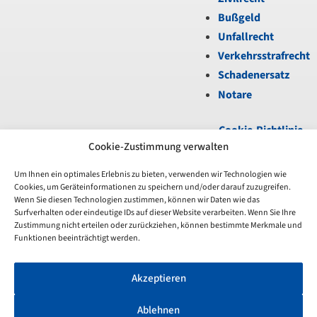
Bußgeld
Unfallrecht
Verkehrsstrafrecht
Schadenersatz
Notare
Cookie-Richtlinie
(EU)
|
Datenschutz
|
Cookie-Zustimmung verwalten
Impressum
Um Ihnen ein optimales Erlebnis zu bieten, verwenden wir Technologien wie
Cookies, um Geräteinformationen zu speichern und/oder darauf zuzugreifen.
Unfortunately,
Wenn Sie diesen Technologien zustimmen, können wir Daten wie das
the
Surfverhalten oder eindeutige IDs auf dieser Website verarbeiten. Wenn Sie Ihre
7-
Zustimmung nicht erteilen oder zurückziehen, können bestimmte Merkmale und
day
Funktionen beeinträchtigt werden.
trial
period
Akzeptieren
has
expired.
Check
Ablehnen