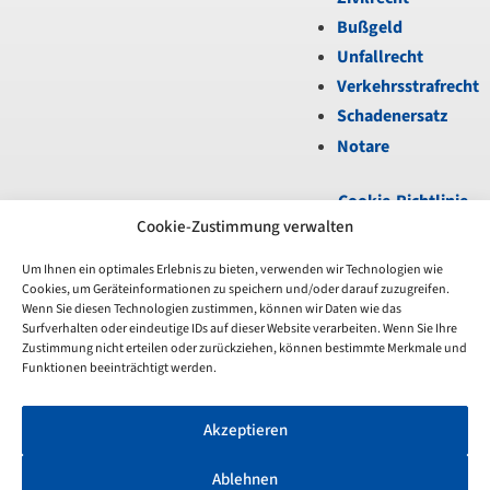
Bußgeld
Unfallrecht
Verkehrsstrafrecht
Schadenersatz
Notare
Cookie-Richtlinie
(EU)
|
Datenschutz
|
Cookie-Zustimmung verwalten
Impressum
Um Ihnen ein optimales Erlebnis zu bieten, verwenden wir Technologien wie
Cookies, um Geräteinformationen zu speichern und/oder darauf zuzugreifen.
Unfortunately,
Wenn Sie diesen Technologien zustimmen, können wir Daten wie das
the
Surfverhalten oder eindeutige IDs auf dieser Website verarbeiten. Wenn Sie Ihre
7-
Zustimmung nicht erteilen oder zurückziehen, können bestimmte Merkmale und
day
Funktionen beeinträchtigt werden.
trial
period
Akzeptieren
has
expired.
Check
Ablehnen