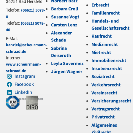
Norbert Bätz
36251 Bad Hersfeld
Erbrecht
Barbara Croll
(06621) 5078-
Telefon:
Familienrecht
Susanne Vogt
0
Handels- und
(06621) 5078-
Telefax:
Carsten Lenz
Gesellschaftsrecht
40
Alexander
Kaufrecht
E-Mail:
Schade
Medizinrecht
kanzlei@scheurmann-
Sabrina
schraad.de
Mietrecht
Deiseroth
Internet:
Immobilienrecht
Leyla Suvermez
www.scheurmann-
Insolvenzrecht
schraad.de
Jürgen Wagner
Instagram
Sozialrecht
Facebook
Verkehrsrecht
LinkedIn
Vereinsrecht
Kanzleimanagement zertifiziert
Versicherungsrecht
Vertragsrecht
Privatrecht
Allgemeines
Zivilrecht