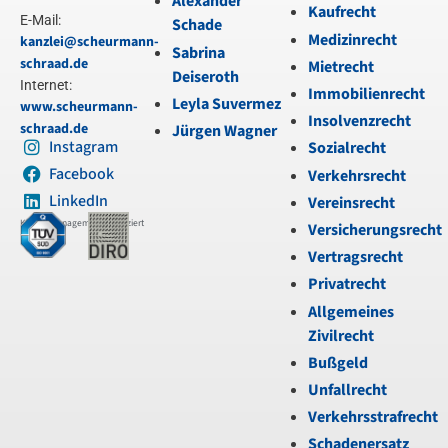
Alexander
Kaufrecht
E-Mail:
Schade
Medizinrecht
kanzlei@scheurmann-
Sabrina
schraad.de
Mietrecht
Deiseroth
Internet:
Immobilienrecht
Leyla Suvermez
www.scheurmann-
Insolvenzrecht
schraad.de
Jürgen Wagner
Instagram
Sozialrecht
Facebook
Verkehrsrecht
LinkedIn
Vereinsrecht
Kanzleimanagement zertifiziert
Versicherungsrecht
Vertragsrecht
Privatrecht
Allgemeines
Zivilrecht
Bußgeld
Unfallrecht
Verkehrsstrafrecht
Schadenersatz