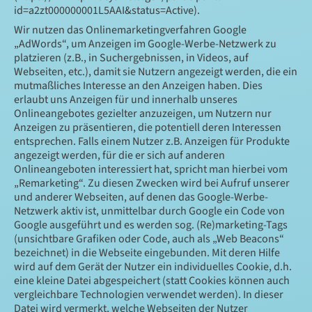
id=a2zt000000001L5AAI&status=Active).
Wir nutzen das Onlinemarketingverfahren Google
„AdWords“, um Anzeigen im Google-Werbe-Netzwerk zu
platzieren (z.B., in Suchergebnissen, in Videos, auf
Webseiten, etc.), damit sie Nutzern angezeigt werden, die ein
mutmaßliches Interesse an den Anzeigen haben. Dies
erlaubt uns Anzeigen für und innerhalb unseres
Onlineangebotes gezielter anzuzeigen, um Nutzern nur
Anzeigen zu präsentieren, die potentiell deren Interessen
entsprechen. Falls einem Nutzer z.B. Anzeigen für Produkte
angezeigt werden, für die er sich auf anderen
Onlineangeboten interessiert hat, spricht man hierbei vom
„Remarketing“. Zu diesen Zwecken wird bei Aufruf unserer
und anderer Webseiten, auf denen das Google-Werbe-
Netzwerk aktiv ist, unmittelbar durch Google ein Code von
Google ausgeführt und es werden sog. (Re)marketing-Tags
(unsichtbare Grafiken oder Code, auch als „Web Beacons“
bezeichnet) in die Webseite eingebunden. Mit deren Hilfe
wird auf dem Gerät der Nutzer ein individuelles Cookie, d.h.
eine kleine Datei abgespeichert (statt Cookies können auch
vergleichbare Technologien verwendet werden). In dieser
Datei wird vermerkt, welche Webseiten der Nutzer