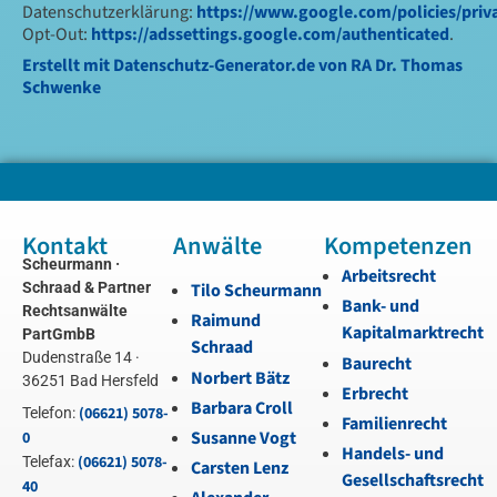
Datenschutzerklärung:
https://www.google.com/policies/priv
Opt-Out:
https://adssettings.google.com/authenticated
.
Erstellt mit Datenschutz-Generator.de von RA Dr. Thomas
Schwenke
Kontakt
Anwälte
Kompetenzen
Scheurmann ·
Arbeitsrecht
Schraad & Partner
Tilo Scheurmann
Bank- und
Rechtsanwälte
Raimund
Kapitalmarktrecht
PartGmbB
Schraad
Dudenstraße 14 ·
Baurecht
Norbert Bätz
36251 Bad Hersfeld
Erbrecht
Barbara Croll
(06621) 5078-
Telefon:
Familienrecht
Susanne Vogt
0
Handels- und
(06621) 5078-
Telefax:
Carsten Lenz
Gesellschaftsrecht
40