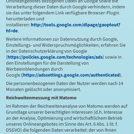
Onlineangebotes bezogenen Daten an Google sowie die
Verarbeitung dieser Daten durch Google verhindern, indem
sie das unter folgendem Link verfügbare Browser-Plugin
herunterladen und
installieren:
http://tools.google.com/dlpage/gaoptout?
hl=de
.
Weitere Informationen zur Datennutzung durch Google,
Einstellungs- und Widerspruchsmöglichkeiten, erfahren Sie
in der Datenschutzerklärung von Google
(
https://policies.google.com/technologies/ads
) sowie in
den Einstellungen für die Darstellung von
Werbeeinblendungen durch
Google
(https://adssettings.google.com/authenticated
).
Die personenbezogenen Daten der Nutzer werden nach 14
Monaten gelöscht oder anonymisiert.
Reichweitenmessung mit Matomo
Im Rahmen der Reichweitenanalyse von Matomo werden auf
Grundlage unserer berechtigten Interessen (d.h. Interesse
an der Analyse, Optimierung und wirtschaftlichem Betrieb
unseres Onlineangebotes im Sinne des Art. 6 Abs. 1 lit. f.
DSGVO) die folgenden Daten verarbeitet: der von Ihnen