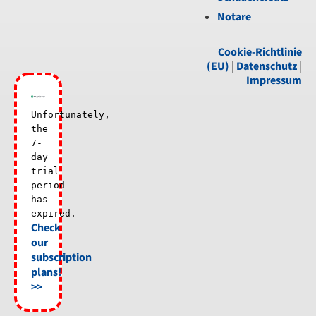
Notare
Cookie-Richtlinie
(EU)
|
Datenschutz
|
Impressum
Unfortunately,
the
7-
day
trial
period
has
expired.
Check
our
subscription
plans!
>>