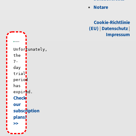
Notare
Cookie-Richtlinie
(EU)
|
Datenschutz
|
Impressum
Unfortunately,
the
7-
day
trial
period
has
expired.
Check
our
subscription
plans!
>>