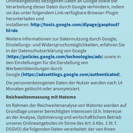
Onlineangebotes bezogenen Daten an Google sowie die
Verarbeitung dieser Daten durch Google verhindern, indem
sie das unter folgendem Link verfügbare Browser-Plugin
herunterladen und
installieren:
http://tools.google.com/dlpage/gaoptout?
hl=de
.
Weitere Informationen zur Datennutzung durch Google,
Einstellungs- und Widerspruchsmöglichkeiten, erfahren Sie
in der Datenschutzerklärung von Google
(
https://policies.google.com/technologies/ads
) sowie in
den Einstellungen für die Darstellung von
Werbeeinblendungen durch
Google
(https://adssettings.google.com/authenticated
).
Die personenbezogenen Daten der Nutzer werden nach 14
Monaten gelöscht oder anonymisiert.
Reichweitenmessung mit Matomo
Im Rahmen der Reichweitenanalyse von Matomo werden auf
Grundlage unserer berechtigten Interessen (d.h. Interesse
an der Analyse, Optimierung und wirtschaftlichem Betrieb
unseres Onlineangebotes im Sinne des Art. 6 Abs. 1 lit. f.
DSGVO) die folgenden Daten verarbeitet: der von Ihnen