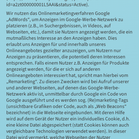
id=a2zt000000001L5AAI&status=Active).
Wir nutzen das Onlinemarketingverfahren Google
„AdWords“, um Anzeigen im Google-Werbe-Netzwerk zu
platzieren (z.B., in Suchergebnissen, in Videos, auf
Webseiten, etc.), damit sie Nutzern angezeigt werden, die ein
mutmaßliches Interesse an den Anzeigen haben. Dies
erlaubt uns Anzeigen für und innerhalb unseres
Onlineangebotes gezielter anzuzeigen, um Nutzern nur
Anzeigen zu präsentieren, die potentiell deren Interessen
entsprechen. Falls einem Nutzer z.B. Anzeigen für Produkte
angezeigt werden, für die er sich auf anderen
Onlineangeboten interessiert hat, spricht man hierbei vom
„Remarketing“. Zu diesen Zwecken wird bei Aufruf unserer
und anderer Webseiten, auf denen das Google-Werbe-
Netzwerk aktiv ist, unmittelbar durch Google ein Code von
Google ausgeführt und es werden sog. (Re)marketing-Tags
(unsichtbare Grafiken oder Code, auch als „Web Beacons“
bezeichnet) in die Webseite eingebunden. Mit deren Hilfe
wird auf dem Gerät der Nutzer ein individuelles Cookie, d.h.
eine kleine Datei abgespeichert (statt Cookies können auch
vergleichbare Technologien verwendet werden). In dieser
Datei wird vermerkt, welche Webseiten der Nutzer