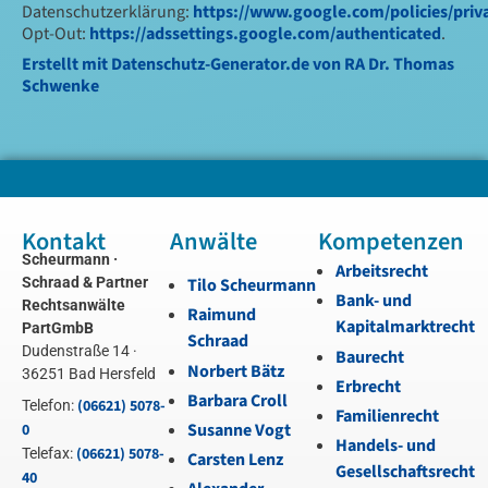
Datenschutzerklärung:
https://www.google.com/policies/priv
Opt-Out:
https://adssettings.google.com/authenticated
.
Erstellt mit Datenschutz-Generator.de von RA Dr. Thomas
Schwenke
Kontakt
Anwälte
Kompetenzen
Scheurmann ·
Arbeitsrecht
Schraad & Partner
Tilo Scheurmann
Bank- und
Rechtsanwälte
Raimund
Kapitalmarktrecht
PartGmbB
Schraad
Dudenstraße 14 ·
Baurecht
Norbert Bätz
36251 Bad Hersfeld
Erbrecht
Barbara Croll
(06621) 5078-
Telefon:
Familienrecht
Susanne Vogt
0
Handels- und
(06621) 5078-
Telefax:
Carsten Lenz
Gesellschaftsrecht
40