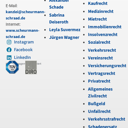
Alexander
Kaufrecht
E-Mail:
Schade
Medizinrecht
kanzlei@scheurmann-
Sabrina
schraad.de
Mietrecht
Deiseroth
Internet:
Immobilienrecht
Leyla Suvermez
www.scheurmann-
Insolvenzrecht
schraad.de
Jürgen Wagner
Instagram
Sozialrecht
Facebook
Verkehrsrecht
LinkedIn
Vereinsrecht
Kanzleimanagement zertifiziert
Versicherungsrecht
Vertragsrecht
Privatrecht
Allgemeines
Zivilrecht
Bußgeld
Unfallrecht
Verkehrsstrafrecht
Schadenersatz