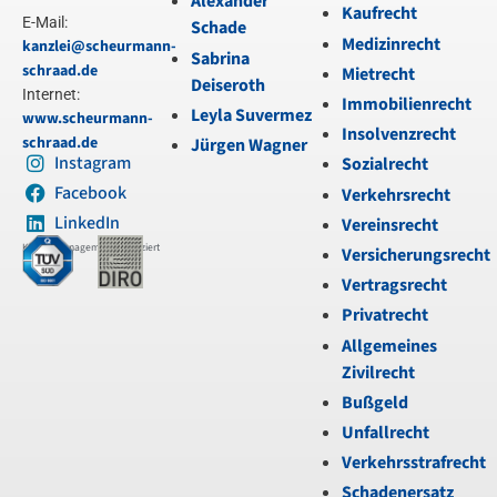
Alexander
Kaufrecht
E-Mail:
Schade
Medizinrecht
kanzlei@scheurmann-
Sabrina
schraad.de
Mietrecht
Deiseroth
Internet:
Immobilienrecht
Leyla Suvermez
www.scheurmann-
Insolvenzrecht
schraad.de
Jürgen Wagner
Instagram
Sozialrecht
Facebook
Verkehrsrecht
LinkedIn
Vereinsrecht
Kanzleimanagement zertifiziert
Versicherungsrecht
Vertragsrecht
Privatrecht
Allgemeines
Zivilrecht
Bußgeld
Unfallrecht
Verkehrsstrafrecht
Schadenersatz