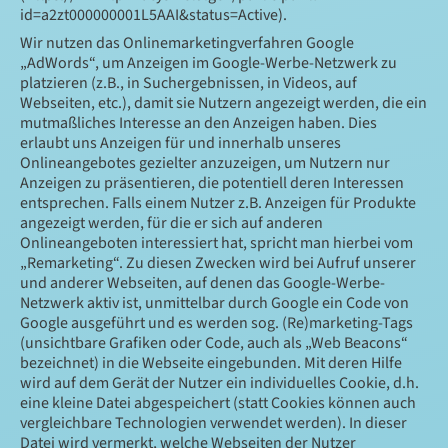
id=a2zt000000001L5AAI&status=Active).
Wir nutzen das Onlinemarketingverfahren Google
„AdWords“, um Anzeigen im Google-Werbe-Netzwerk zu
platzieren (z.B., in Suchergebnissen, in Videos, auf
Webseiten, etc.), damit sie Nutzern angezeigt werden, die ein
mutmaßliches Interesse an den Anzeigen haben. Dies
erlaubt uns Anzeigen für und innerhalb unseres
Onlineangebotes gezielter anzuzeigen, um Nutzern nur
Anzeigen zu präsentieren, die potentiell deren Interessen
entsprechen. Falls einem Nutzer z.B. Anzeigen für Produkte
angezeigt werden, für die er sich auf anderen
Onlineangeboten interessiert hat, spricht man hierbei vom
„Remarketing“. Zu diesen Zwecken wird bei Aufruf unserer
und anderer Webseiten, auf denen das Google-Werbe-
Netzwerk aktiv ist, unmittelbar durch Google ein Code von
Google ausgeführt und es werden sog. (Re)marketing-Tags
(unsichtbare Grafiken oder Code, auch als „Web Beacons“
bezeichnet) in die Webseite eingebunden. Mit deren Hilfe
wird auf dem Gerät der Nutzer ein individuelles Cookie, d.h.
eine kleine Datei abgespeichert (statt Cookies können auch
vergleichbare Technologien verwendet werden). In dieser
Datei wird vermerkt, welche Webseiten der Nutzer