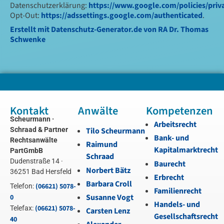
Datenschutzerklärung:
https://www.google.com/policies/priv
Opt-Out:
https://adssettings.google.com/authenticated
.
Erstellt mit Datenschutz-Generator.de von RA Dr. Thomas
Schwenke
Kontakt
Anwälte
Kompetenzen
Scheurmann ·
Arbeitsrecht
Schraad & Partner
Tilo Scheurmann
Bank- und
Rechtsanwälte
Raimund
Kapitalmarktrecht
PartGmbB
Schraad
Dudenstraße 14 ·
Baurecht
Norbert Bätz
36251 Bad Hersfeld
Erbrecht
Barbara Croll
(06621) 5078-
Telefon:
Familienrecht
Susanne Vogt
0
Handels- und
(06621) 5078-
Telefax:
Carsten Lenz
Gesellschaftsrecht
40