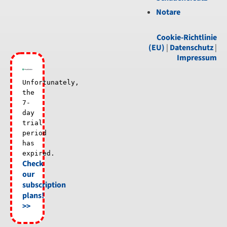
Notare
Cookie-Richtlinie
(EU)
|
Datenschutz
|
Impressum
Unfortunately,
the
7-
day
trial
period
has
expired.
Check
our
subscription
plans!
>>