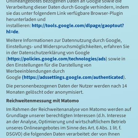
Onlineangebotes bezogenen Daten an Google sowie die
Verarbeitung dieser Daten durch Google verhindern, indem
sie das unter folgendem Link verfügbare Browser-Plugin
herunterladen und
installieren:
http://tools.google.com/dlpage/gaoptout?
hl=de
.
Weitere Informationen zur Datennutzung durch Google,
Einstellungs- und Widerspruchsmöglichkeiten, erfahren Sie
in der Datenschutzerklärung von Google
(
https://policies.google.com/technologies/ads
) sowie in
den Einstellungen für die Darstellung von
Werbeeinblendungen durch
Google
(https://adssettings.google.com/authenticated
).
Die personenbezogenen Daten der Nutzer werden nach 14
Monaten gelöscht oder anonymisiert.
Reichweitenmessung mit Matomo
Im Rahmen der Reichweitenanalyse von Matomo werden auf
Grundlage unserer berechtigten Interessen (d.h. Interesse
an der Analyse, Optimierung und wirtschaftlichem Betrieb
unseres Onlineangebotes im Sinne des Art. 6 Abs. 1 lit. f.
DSGVO) die folgenden Daten verarbeitet: der von Ihnen