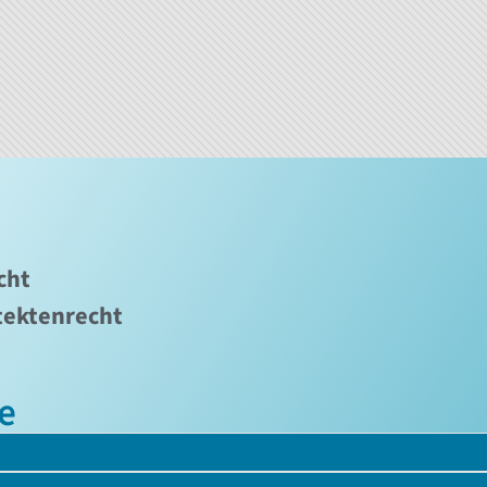
cht
tektenrecht
e