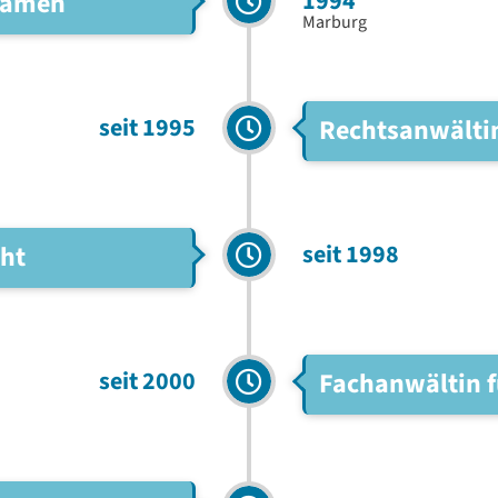
1994
examen
Marburg
seit 1995
Rechtsanwälti
seit 1998
cht
seit 2000
Fachanwältin f