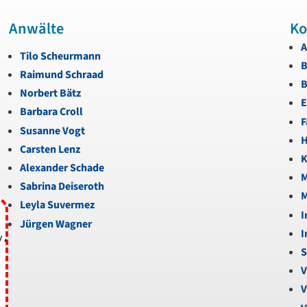
Anwälte
Ko
A
Tilo Scheurmann
B
Raimund Schraad
B
Norbert Bätz
E
Barbara Croll
F
Susanne Vogt
H
Carsten Lenz
K
Alexander Schade
M
Sabrina Deiseroth
M
Leyla Suvermez
I
Jürgen Wagner
I
y,
S
V
V