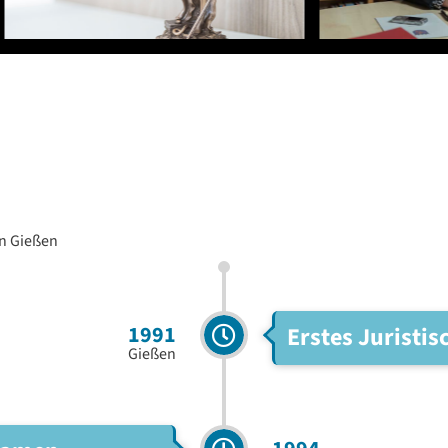
in Gießen
1991
Erstes Juristi
Gießen