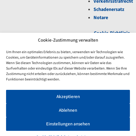
Verkehrsstrafrecht
Schadenersatz
Notare
Cookie-Richtlinie
(EU)
|
Datenschutz
|
Cookie-Zustimmung verwalten
Impressum
Um Ihnen ein optimales Erlebnis zu bieten, verwenden wir Technologien wie
Cookies, um Geräteinformationen zu speichern und/oder darauf zuzugreifen.
Unfortunately,
Wenn Sie diesen Technologien zustimmen, können wir Daten wie das
the
Surfverhalten oder eindeutige IDs auf dieser Website verarbeiten. Wenn Sie Ihre
7-
Zustimmung nicht erteilen oder zurückziehen, können bestimmte Merkmale und
day
Funktionen beeinträchtigt werden.
trial
period
Akzeptieren
has
expired.
Check
Ablehnen
our
subscription
Einstellungen ansehen
plans!
>>