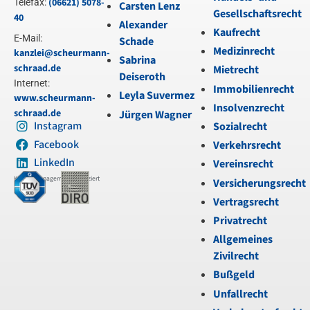
(06621) 5078-
Telefax:
Carsten Lenz
Gesellschaftsrecht
40
Alexander
Kaufrecht
E-Mail:
Schade
Medizinrecht
kanzlei@scheurmann-
Sabrina
schraad.de
Mietrecht
Deiseroth
Internet:
Immobilienrecht
Leyla Suvermez
www.scheurmann-
Insolvenzrecht
schraad.de
Jürgen Wagner
Instagram
Sozialrecht
Facebook
Verkehrsrecht
LinkedIn
Vereinsrecht
Kanzleimanagement zertifiziert
Versicherungsrecht
Vertragsrecht
Privatrecht
Allgemeines
Zivilrecht
Bußgeld
Unfallrecht