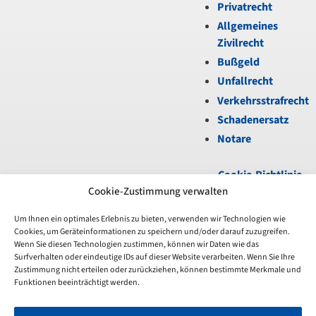
Privatrecht
Allgemeines
Zivilrecht
Bußgeld
Unfallrecht
Verkehrsstrafrecht
Schadenersatz
Notare
Cookie-Richtlinie
(EU)
|
Datenschutz
|
Cookie-Zustimmung verwalten
Impressum
Um Ihnen ein optimales Erlebnis zu bieten, verwenden wir Technologien wie
Cookies, um Geräteinformationen zu speichern und/oder darauf zuzugreifen.
Unfortunately,
Wenn Sie diesen Technologien zustimmen, können wir Daten wie das
the
Surfverhalten oder eindeutige IDs auf dieser Website verarbeiten. Wenn Sie Ihre
7-
Zustimmung nicht erteilen oder zurückziehen, können bestimmte Merkmale und
day
Funktionen beeinträchtigt werden.
trial
period