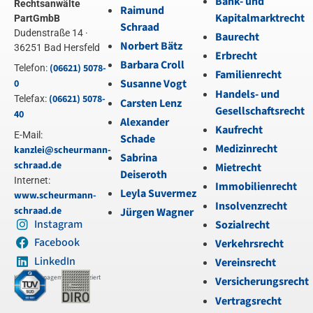
Bank- und
Rechtsanwälte
Raimund
Kapitalmarktrecht
PartGmbB
Schraad
Dudenstraße 14 ·
Baurecht
Norbert Bätz
36251 Bad Hersfeld
Erbrecht
Barbara Croll
(06621) 5078-
Telefon:
Familienrecht
Susanne Vogt
0
Handels- und
(06621) 5078-
Telefax:
Carsten Lenz
Gesellschaftsrecht
40
Alexander
Kaufrecht
E-Mail:
Schade
Medizinrecht
kanzlei@scheurmann-
Sabrina
schraad.de
Mietrecht
Deiseroth
Internet:
Immobilienrecht
Leyla Suvermez
www.scheurmann-
Insolvenzrecht
schraad.de
Jürgen Wagner
Instagram
Sozialrecht
Facebook
Verkehrsrecht
LinkedIn
Vereinsrecht
Kanzleimanagement zertifiziert
Versicherungsrecht
Vertragsrecht